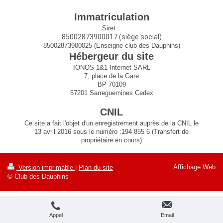
Immatriculation
Siret :
85002873900017 (siège social)
85002873900025 (Enseigne club des Dauphins)
Hébergeur du site
IONOS-1&1 Internet SARL
7, place de la Gare
BP 70109
57201 Sarreguemines Cedex
CNIL
Ce site a fait l'objet d'un enregistrement auprès de la CNIL le
13 avril 2016 sous le numéro :194 855 6 (Transfert de
propriétaire en cours)
Affichage Web
Version imprimable
|
Plan du site
© Club des Dauphins
Appel
Email